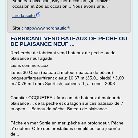
Beneteau occasion, Bayliner occasion, Quicksilver
occasion et Zodiac occasion... Nous avons une...
Lire la suite
Site :
http://www.nordnautic.fr
FABRICANT VEND BATEAUX DE PECHE OU
DE PLAISANCE NEUF ...
Recherche de fabricant vend bateaux de peche ou de
plaisance neuf agadir
Liens commerciaux
Luhrs 30 Open (bateau à moteur / bateau de pêche)
longueur/largeur/tirant d'eau: 10,67 m (35,01 pieds) / 3,60
m / 0,76 m Luhrs Sportfish, cabines: 1, a. cons.: 2003
Chantier OCQUETEAU fabricant de bateaux à moteur de
plaisance ... de la peche et du lagon sur ces bateaux de 7
m open ... Bateau de pêche. Bateau de plaisance.
Pêche en mer Sortie en mer .pêche en profondeur. Pêche
a' soutenir Offre des prestations complètes .une journée
de...