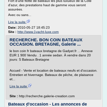
Fort d'une flotte de bateaux les plus luxueux de la Côte
d'azur, des prestations haut de gamme vous seront
assurées.
Avec ou sans...
Lire la suite
Date:
2010-05-27 18:45:23
Site :
http://www.1yacht-luxe.com
RECHERCHE. BON COIN BATEAUX
OCCASION. BRETAGNE, Galerie ...
le bon coin fr bateaux bretagne de Gadyet.fr ... Annexe
EUR 1 900 Vendu . 1 année sedan. À vendre dans 20
jours: S Bateaux Bretagne
Accueil - Vente et location de bateaux neufs et d'occasion.
Entretien et hivernage. Bateaux de pêche, de plaisance
et...
Lire la suite
Site :
http://recherche.galerie-creation.com
Bateaux d'occasion - Les annonces de