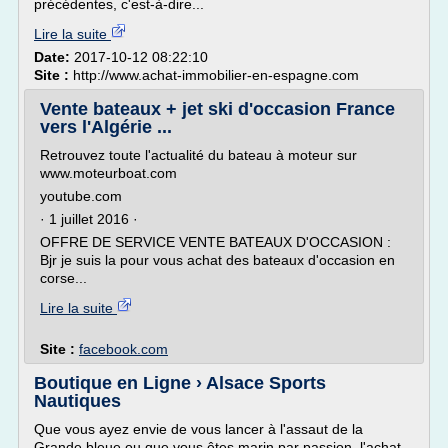
précédentes, c'est-à-dire...
Lire la suite
Date:
2017-10-12 08:22:10
Site :
http://www.achat-immobilier-en-espagne.com
Vente bateaux + jet ski d'occasion France
vers l'Algérie ...
Retrouvez toute l'actualité du bateau à moteur sur
www.moteurboat.com
youtube.com
· 1 juillet 2016 ·
OFFRE DE SERVICE VENTE BATEAUX D'OCCASION :
Bjr je suis la pour vous achat des bateaux d'occasion en
corse...
Lire la suite
Site :
facebook.com
Boutique en Ligne › Alsace Sports
Nautiques
Que vous ayez envie de vous lancer à l'assaut de la
Grande bleue ou que vous êtes marin par passion, l'achat