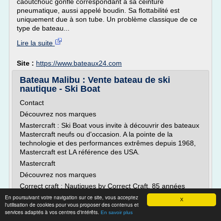
caoutchouc gonflé correspondant à sa ceinture
pneumatique, aussi appelé boudin. Sa flottabilité est
uniquement due à son tube. Un problème classique de ce
type de bateau...
Lire la suite
Site :
https://www.bateaux24.com
Bateau Malibu : Vente bateau de ski
nautique - Ski Boat
Contact
Découvrez nos marques
Mastercraft : Ski Boat vous invite à découvrir des bateaux
Mastercraft neufs ou d'occasion. A la pointe de la
technologie et des performances extrêmes depuis 1968,
Mastercraft est LA référence des USA.
Mastercraft
Découvrez nos marques
Correct craft : Nautiques by Correct Craft, 85 années
d'excellence ! Mise au point rigoureuse, classe
En poursuivant votre navigation sur ce site, vous acceptez
X
intemporelle et performances ahurissantes, découvrez les
l'utilisation de cookies pour vous proposer des contenus et
services adaptés à vos centres d'intérêts.
bateaux Correct craft chez Ski Boat.
En savoir plus