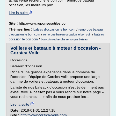
achat vente recherche le bon coin remorque bateau
occasion, les meilleurs prix...
Lire la suite
Site :
http://www.reponsesutiles.com
Thèmes liés :
/
bateau d'occasion le bon coin
remorque bateau
/
/
d'occasion le bon coin
bateau
remorque bateau occasion le bon coin
/
occasion le bon coin
bon coin recherche remorque bateau
Voiliers et bateaux à moteur d’occasion -
Corsica Voile
Occasions
Bateaux d'occasion
Riche d'une grande expérience dans le domaine de
l'occasion, l'équipe de Corsica Voile propose une large
gamme de voiliers et bateaux à moteur d'occasion.
La liste de nos bateaux d'occasion n'est évidemment pas
exhaustive. N'hésitez pas à vous rendre sur notre page «
vous recherchez... » afin de nous preciser les...
Lire la suite
Date:
2018-01-31 12:27:18
Site :
http://www.corsica-voile.com