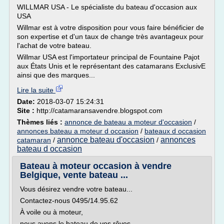
WILLMAR USA - Le spécialiste du bateau d'occasion aux
USA
Willmar est à votre disposition pour vous faire bénéficier de
son expertise et d'un taux de change très avantageux pour
l'achat de votre bateau.
Willmar USA est l'importateur principal de Fountaine Pajot
aux États Unis et le représentant des catamarans ExclusivE
ainsi que des marques...
Lire la suite
Date:
2018-03-07 15:24:31
Site :
http://catamaransavendre.blogspot.com
Thèmes liés :
annonce de bateau a moteur d'occasion
/
annonces bateau a moteur d occasion
/
bateaux d occasion
annonce bateau d'occasion
annonces
catamaran
/
/
bateau d occasion
Bateau à moteur occasion à vendre
Belgique, vente bateau ...
Vous désirez vendre votre bateau...
Contactez-nous 0495/14.95.62
À voile ou à moteur,
nous avons le bateau de vos rêves