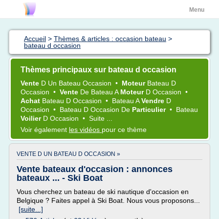
Menu
Accueil
>
Thèmes & articles : occasion bateau
>
bateau d occasion
Thèmes principaux sur bateau d occasion
Vente
D Un
Bateau Occasion
•
Moteur
Bateau
D
Occasion
•
Vente
De
Bateau
A
Moteur
D
Occasion
•
Achat
Bateau
D
Occasion
•
Bateau
A
Vendre
D
Occasion
•
Bateau
D
Occasion
De
Particulier
•
Bateau
Voilier
D
Occasion
•
Suite ...
Voir également
les vidéos
pour ce thème
VENTE D UN BATEAU D OCCASION »
Vente bateaux d'occasion : annonces
bateaux ... - Ski Boat
Vous cherchez un bateau de ski nautique d'occasion en
Belgique ? Faites appel à Ski Boat. Nous vous proposons...
[suite...]