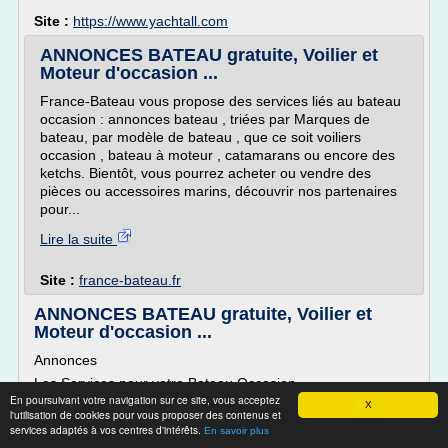
Site :
https://www.yachtall.com
ANNONCES BATEAU gratuite, Voilier et
Moteur d'occasion ...
France-Bateau vous propose des services liés au bateau
occasion : annonces bateau , triées par Marques de
bateau, par modèle de bateau , que ce soit voiliers
occasion , bateau à moteur , catamarans ou encore des
ketchs. Bientôt, vous pourrez acheter ou vendre des
pièces ou accessoires marins, découvrir nos partenaires
pour...
Lire la suite
Site :
france-bateau.fr
ANNONCES BATEAU gratuite, Voilier et
Moteur d'occasion ...
Annonces
Les Services pour votre Bateau Occasion
En poursuivant votre navigation sur ce site, vous acceptez
France-Bateau vous propose des services liés au bateau
X
l'utilisation de cookies pour vous proposer des contenus et
occasion : annonces bateau , triées par Marques de
services adaptés à vos centres d'intérêts.
En savoir plus
bateau, par modèle de bateau , que ce soit voiliers