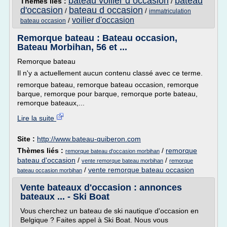
bateau voilier d occasion
bateau
Thèmes liés :
/
d'occasion
bateau d occasion
/
/
immatriculation
voilier d'occasion
/
bateau occasion
Remorque bateau : Bateau occasion,
Bateau Morbihan, 56 et ...
Remorque bateau
Il n'y a actuellement aucun contenu classé avec ce terme.
remorque bateau, remorque bateau occasion, remorque
barque, remorque pour barque, remorque porte bateau,
remorque bateaux,...
Lire la suite
Site :
http://www.bateau-quiberon.com
Thèmes liés :
/
remorque
remorque bateau d'occasion morbihan
bateau d'occasion
/
/
vente remorque bateau morbihan
remorque
/
vente remorque bateau occasion
bateau occasion morbihan
Vente bateaux d'occasion : annonces
bateaux ... - Ski Boat
Vous cherchez un bateau de ski nautique d'occasion en
Belgique ? Faites appel à Ski Boat. Nous vous