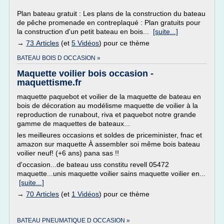
Plan bateau gratuit : Les plans de la construction du bateau
de pêche promenade en contreplaqué : Plan gratuits pour
la construction d'un petit bateau en bois...
[suite...]
→
73 Articles
(et
5 Vidéos
) pour ce thème
BATEAU BOIS D OCCASION »
Maquette voilier bois occasion -
maquettisme.fr
maquette paquebot et voilier de la maquette de bateau en
bois de décoration au modélisme maquette de voilier à la
reproduction de runabout, riva et paquebot notre grande
gamme de maquettes de bateaux...
les meilleures occasions et soldes de priceminister, fnac et
amazon sur maquette À assembler soi même bois bateau
voilier neuf! (+6 ans) pana sas !!
d'occasion...de bateau uss constitu revell 05472
maquette...unis maquette voilier sains maquette voilier en...
[suite...]
→
70 Articles
(et
1 Vidéos
) pour ce thème
BATEAU PNEUMATIQUE D OCCASION »