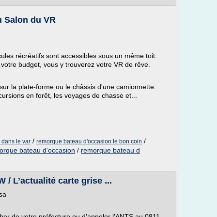
u Salon du VR
ules récréatifs sont accessibles sous un même toit.
 votre budget, vous y trouverez votre VR de rêve.
sur la plate-forme ou le châssis d'une camionnette.
cursions en forêt, les voyages de chasse et...
/
/
dans le var
remorque bateau d'occasion le bon coin
orque bateau d'occasion
/
remorque bateau d
/ L’actualité carte grise ...
sa
her de votre préfecture ou d'appeler l'ANTS au 0811