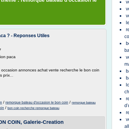
e thème : remorque bateau d'occasion le
v
v
v
l
r
ca ? - Reponses Utiles
co
b
7
b
ion paca
v
m
 occasion annonces achat vente recherche le bon coin
b
 prix...
b
l
c
r
/
/
in
remorque bateau d'occasion le bon coin
remorque bateau
d'
/
oin
bon coin recherche remorque bateau
r
v
COIN, Galerie-Creation
a