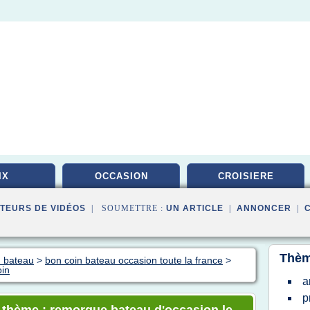
IX
OCCASION
CROISIERE
TEURS DE VIDÉOS
| SOUMETTRE :
UN ARTICLE
|
ANNONCER
|
Thèm
n bateau
>
bon coin bateau occasion toute la france
>
oin
a
p