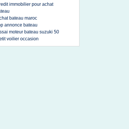
redit immobilier pour achat
ateau
chat bateau maroc
op annonce bateau
ssai moteur bateau suzuki 50
etit voilier occasion