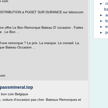
 coin
c
b
ISTRIBUTION à PUGET SUR DURANCE sur leboncoin
a
t
e
notre offre Le Bon Remorque Bateau D' occasion . Faites
 . Le Bon ...
p
t d'une remorque ? Le prix. La marque. Le conseil. La
rque Bateau Occasion ...
.com
 passmineral.top
 bon coin Belgique
e, voiture d'occasion pas cher. Bateaux Remorques et