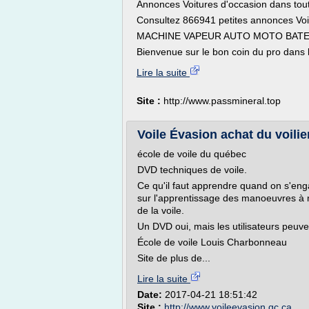
Annonces Voitures d'occasion dans tout
Consultez 866941 petites annonces Voi
MACHINE VAPEUR AUTO MOTO BATE
Bienvenue sur le bon coin du pro dans l
Lire la suite
Site :
http://www.passmineral.top
Voile Évasion achat du voilie
école de voile du québec
DVD techniques de voile.
Ce qu'il faut apprendre quand on s'eng
sur l'apprentissage des manoeuvres à m
de la voile.
Un DVD oui, mais les utilisateurs peuv
École de voile Louis Charbonneau
Site de plus de...
Lire la suite
Date:
2017-04-21 18:51:42
Site :
http://www.voileevasion.qc.ca