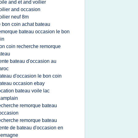
oile and et and voilier
oilier and occasion
oilier neuf 8m
e bon coin achat bateau
emorque bateau occasion le bon
in
on coin recherche remorque
ateau
ente bateau d'occasion au
aroc
ateau d'occasion le bon coin
ateau occasion ebay
ocation bateau voile lac
hamplain
echerche remorque bateau
occasion
echerche remorque bateau
ente de bateau d'occasion en
llemagne