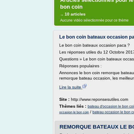
Articles sélectionnés pour l
bon coin
10 articles
→
Aucune vidéo sélectionnée pour ce thème
Le bon coin bateaux occasion pa
Le bon coin bateaux occasion paca ?
Les réponses utiles du 12 Octobre 201
Questions » Le bon coin bateaux occas
Réponses populaires :
Annonces le bon coin remorque bateau
remorque bateau occasion, les meilleurs
Lire la suite
Site :
http://www.reponsesutiles.com
Thèmes liés :
bateau d'occasion le bon co
/
bateau occasion le bon c
occasion le bon coin
REMORQUE BATEAUX LE BON 