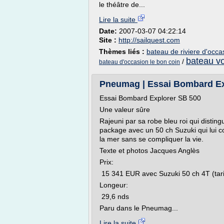
le théâtre de...
Lire la suite
Date:
2007-03-07 04:22:14
Site :
http://sailquest.com
Thèmes liés :
bateau de riviere d'occa
bateau vo
/
bateau d'occasion le bon coin
Pneumag | Essai Bombard Exp
Essai Bombard Explorer SB 500
Une valeur sûre
Rajeuni par sa robe bleu roi qui distin
package avec un 50 ch Suzuki qui lui co
la mer sans se compliquer la vie.
Texte et photos Jacques Anglès
Prix:
15 341 EUR avec Suzuki 50 ch 4T (tari
Longeur:
29,6 nds
Paru dans le Pneumag...
Lire la suite