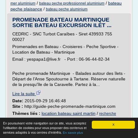
/
/
bateau
mer aluminium
bateau peche professionnel aluminium
peche plaisance
/
bateau peche aluminium
PROMENADE BATEAU MARTINIQUE
SORTIE BATEAU EXCURSION ILET ...
CEDRIC - SNC Turbot Caraïbes - Siret 439933 755
00027
Promenades en Bateau - Croisieres - Peche Sportive -
Location de Bateau - Martinique
Email : yespapa1@live.fr - Port : 06-96-44-82-34
Peche promenade Martinique - Balades autour des îlets -
Départ de l'Anse Spoutourne à Tartane. Réserve naturelle
de la presqu'île de la Caravelle. Partez à la...
Lire la suite
Date:
2015-09-29 16:46:48
Site :
http://guide-peche-promenade-martinique.com
Thèmes liés :
location bateau saint martin
/
recherche
/
bateau peche promenade
annonce location bateau entre
En poursuivant votre navigation sur ce site, vous acceptez
/
bateau peche mer pas cher
/
X
particulier
annonce location
l'utilisation de cookies pour vous proposer des contenus et
bateau particulier
services adaptés à vos centres d'intérêts.
En savoir plus