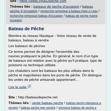
Site :
https://www.1max2peche.com
Thèmes liés :
bateaux de peche d'occasion
/
bateau
peche d occasion
/
/
recherche remorque a bateau mise a l eau
/
recherche remorque bateau d'occasion
bateau de peche riviere
occasion
Bateau de Pêche
Membre du réseau Nautique - Votre réseau de vente de
bateaux, bateau à vendre
Les bateaux de pêches
Ce terme permet de désigner l'ensemble des
navires pratiquant la pêche. En général, le nom d'un type
de bateaux est relation avec la pêche qu'il pratique, type de
poissons ou technique utilisée.
Les chalutiers sont les bateaux les plus utilisés dans la
pêche et majoritaires dans les ports de pêche. On distingue
les unités de pêche artisanale appartenant...
Lire la suite
Site :
http://bateaudepeche.net
Thèmes liés :
vente bateau peche
/
bateau peche plaisance a
/
/
vendre
bateau peche mer vendre
annonce bateau de peche a