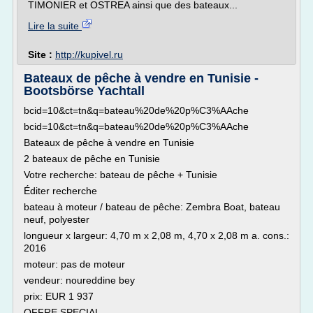
TIMONIER et OSTREA ainsi que des bateaux...
Lire la suite
Site :
http://kupivel.ru
Bateaux de pêche à vendre en Tunisie -
Bootsbörse Yachtall
bcid=10&ct=tn&q=bateau%20de%20p%C3%AAche
bcid=10&ct=tn&q=bateau%20de%20p%C3%AAche
Bateaux de pêche à vendre en Tunisie
2 bateaux de pêche en Tunisie
Votre recherche: bateau de pêche + Tunisie
Éditer recherche
bateau à moteur / bateau de pêche: Zembra Boat, bateau
neuf, polyester
longueur x largeur: 4,70 m x 2,08 m, 4,70 x 2,08 m a. cons.:
2016
moteur: pas de moteur
vendeur: noureddine bey
prix: EUR 1 937
OFFRE SPECIAL...