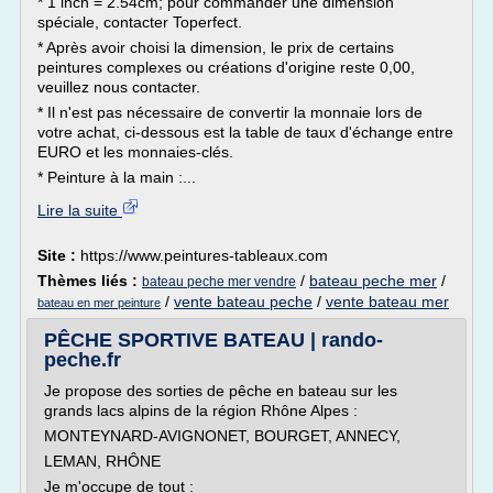
* 1 inch = 2.54cm; pour commander une dimension
spéciale, contacter Toperfect.
* Après avoir choisi la dimension, le prix de certains
peintures complexes ou créations d'origine reste 0,00,
veuillez nous contacter.
* Il n'est pas nécessaire de convertir la monnaie lors de
votre achat, ci-dessous est la table de taux d'échange entre
EURO et les monnaies-clés.
* Peinture à la main :...
Lire la suite
Site :
https://www.peintures-tableaux.com
Thèmes liés :
/
bateau peche mer
/
bateau peche mer vendre
/
vente bateau peche
/
vente bateau mer
bateau en mer peinture
PÊCHE SPORTIVE BATEAU | rando-
peche.fr
Je propose des sorties de pêche en bateau sur les
grands lacs alpins de la région Rhône Alpes :
MONTEYNARD-AVIGNONET, BOURGET, ANNECY,
LEMAN, RHÔNE
Je m'occupe de tout :