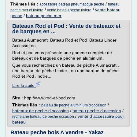
Thèmes liés :
/
accessoire bateau pneumatique peche
bateau
/
/
vente bateau
peche mer et riviere
vente bateau peche riviere
peche
/
bateau peche mer
Bateaux Rod et Pod : Vente de bateaux et
de barques en ...
Bateau Alumacraft Bateau Rod et Pod Bateau Linder
Accessoires
Rod et pod vous présente une gamme complète de
bateaux et de barques de pêche en aluminium.
Que vous recherchiez un bateau de pêche Alumacraft ,
une barque de pêche Linder , ou une barque de pêche
Rod et Pod , notre...
Lire la suite
Site :
http://www.rod-et-pod.com
Thèmes liés :
/
bateau de peche aluminium d'occasion
bateaux de peche d'occasion
/
bateau peche d occasion
/
/
vente d accessoire pour
recherche bateau de peche occasion
bateau
Bateau peche bois A vendre - Yakaz