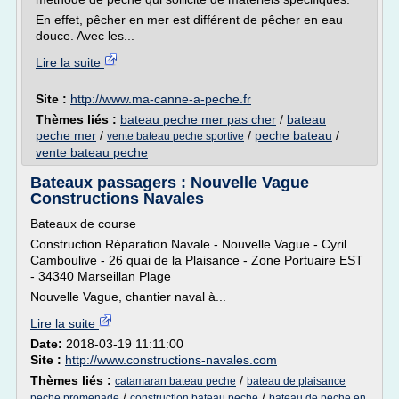
En effet, pêcher en mer est différent de pêcher en eau
douce. Avec les...
Lire la suite
Site :
http://www.ma-canne-a-peche.fr
Thèmes liés :
bateau peche mer pas cher
/
bateau
peche mer
/
/
peche bateau
/
vente bateau peche sportive
vente bateau peche
Bateaux passagers : Nouvelle Vague
Constructions Navales
Bateaux de course
Construction Réparation Navale - Nouvelle Vague - Cyril
Camboulive - 26 quai de la Plaisance - Zone Portuaire EST
- 34340 Marseillan Plage
Nouvelle Vague, chantier naval à...
Lire la suite
Date:
2018-03-19 11:11:00
Site :
http://www.constructions-navales.com
Thèmes liés :
/
catamaran bateau peche
bateau de plaisance
/
/
peche promenade
construction bateau peche
bateau de peche en