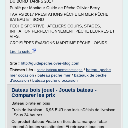
DU BORD TARIFS 2017
Publié par Moniteur Guide de Pêche Ollivier Berry
TARIFS 2017 PRESTATIONS PÊCHE EN MER PÊCHE
BATEAU ET BORD
PÊCHE SPORTIVE : ATELIERS COURS, STAGES,
INITIATION PERFECTIONNEMENT PÊCHE LEURRES ET
VIFS.
CROISIÈRES ÉVASIONS MARITIME PÊCHE LOISIRS....
Lire la suite
Site :
http://guidepeche.over-blog.com
Thèmes liés :
/
bateau peche
sortie bateau peche bretagne
mer occasion
/
bateau peche mer
/
bateaux de peche
d'occasion
/
bateau peche d occasion
Bateau bois jouet - Jouets bateau -
Comparer les prix
Bateau pirate en bois
Frais de livraison : 6,95 EUR non inclusDélais de livraison
: Sous 24 heures
Ce produit Bateau Pirate en Bois de la marque Tobar
répond à toutes vos attentes. Et retrouvez tous nos