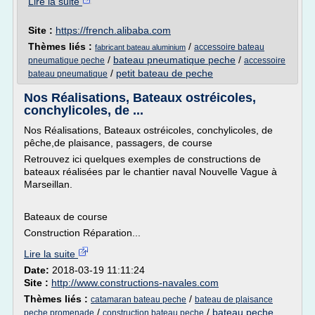
Lire la suite
Site :
https://french.alibaba.com
Thèmes liés :
/
accessoire bateau
fabricant bateau aluminium
/
bateau pneumatique peche
/
pneumatique peche
accessoire
/
petit bateau de peche
bateau pneumatique
Nos Réalisations, Bateaux ostréicoles,
conchylicoles, de ...
Nos Réalisations, Bateaux ostréicoles, conchylicoles, de
pêche,de plaisance, passagers, de course
Retrouvez ici quelques exemples de constructions de
bateaux réalisées par le chantier naval Nouvelle Vague à
Marseillan.
Bateaux de course
Construction Réparation...
Lire la suite
Date:
2018-03-19 11:11:24
Site :
http://www.constructions-navales.com
Thèmes liés :
/
catamaran bateau peche
bateau de plaisance
/
/
bateau peche
peche promenade
construction bateau peche