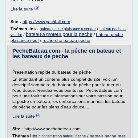
Lire la suite
Site :
https://www.yachtall.com
Thèmes liés :
/
bateau peche plaisance a vendre
bateau peche a
bateau a moteur pour la peche
/
/
bateau peche
vendre
plaisance neuf
/
recherche bateau peche
PecheBateau.com - la pêche en bateau et
les bateaux de peche
Présentation rapide du bateau de pêche
En attendant un contenu plus complet du site, voici un
descriptif sommaire du bateau de pêche pour la mer ou
l'eau douce. Rendez-vous bientôt sur PecheBateau.com
pour une foultitude d'informations sur votre passion pour
la peche en bateau, les embarcations marines, les bateau
de pêche pour les plans d'eau douce,...
Lire la suite
Site :
http://www.pechebateau.com
Thèmes liés :
/
bateau peche mer
construction bateau peche