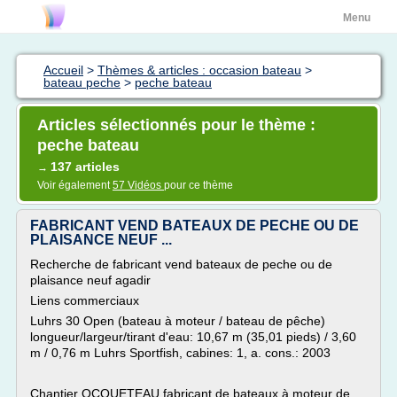
Menu
Accueil
>
Thèmes & articles : occasion bateau
>
bateau peche
>
peche bateau
Articles sélectionnés pour le thème :
peche bateau
137 articles
→
Voir également
57 Vidéos
pour ce thème
FABRICANT VEND BATEAUX DE PECHE OU DE
PLAISANCE NEUF ...
Recherche de fabricant vend bateaux de peche ou de
plaisance neuf agadir
Liens commerciaux
Luhrs 30 Open (bateau à moteur / bateau de pêche)
longueur/largeur/tirant d'eau: 10,67 m (35,01 pieds) / 3,60
m / 0,76 m Luhrs Sportfish, cabines: 1, a. cons.: 2003
Chantier OCQUETEAU fabricant de bateaux à moteur de