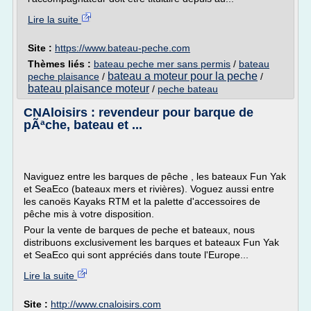
Lire la suite
Site :
https://www.bateau-peche.com
Thèmes liés :
bateau peche mer sans permis
/
bateau
bateau a moteur pour la peche
peche plaisance
/
/
bateau plaisance moteur
/
peche bateau
CNAloisirs : revendeur pour barque de
pÃªche, bateau et ...
Naviguez entre les barques de pêche , les bateaux Fun Yak
et SeaEco (bateaux mers et rivières). Voguez aussi entre
les canoës Kayaks RTM et la palette d'accessoires de
pêche mis à votre disposition.
Pour la vente de barques de peche et bateaux, nous
distribuons exclusivement les barques et bateaux Fun Yak
et SeaEco qui sont appréciés dans toute l'Europe...
Lire la suite
Site :
http://www.cnaloisirs.com