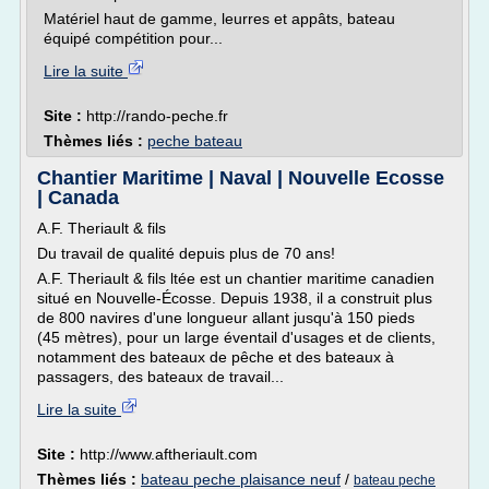
Matériel haut de gamme, leurres et appâts, bateau
équipé compétition pour...
Lire la suite
Site :
http://rando-peche.fr
Thèmes liés :
peche bateau
Chantier Maritime | Naval | Nouvelle Ecosse
| Canada
A.F. Theriault & fils
Du travail de qualité depuis plus de 70 ans!
A.F. Theriault & fils ltée est un chantier maritime canadien
situé en Nouvelle-Écosse. Depuis 1938, il a construit plus
de 800 navires d'une longueur allant jusqu'à 150 pieds
(45 mètres), pour un large éventail d'usages et de clients,
notamment des bateaux de pêche et des bateaux à
passagers, des bateaux de travail...
Lire la suite
Site :
http://www.aftheriault.com
Thèmes liés :
bateau peche plaisance neuf
/
bateau peche