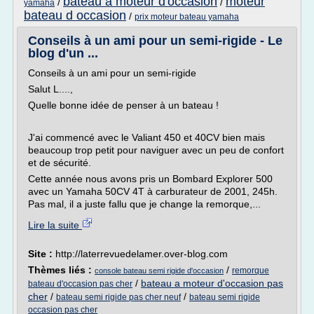
bateau a moteur d'occasion
moteur
/
/
yamaha
bateau d occasion
/
prix moteur bateau yamaha
Conseils à un ami pour un semi-rigide - Le
blog d'un ...
Conseils à un ami pour un semi-rigide
Salut L....,
Quelle bonne idée de penser à un bateau !
J'ai commencé avec le Valiant 450 et 40CV bien mais
beaucoup trop petit pour naviguer avec un peu de confort
et de sécurité.
Cette année nous avons pris un Bombard Explorer 500
avec un Yamaha 50CV 4T à carburateur de 2001, 245h.
Pas mal, il a juste fallu que je change la remorque,...
Lire la suite
Site :
http://laterrevuedelamer.over-blog.com
Thèmes liés :
/
remorque
console bateau semi rigide d'occasion
/
bateau a moteur d'occasion pas
bateau d'occasion pas cher
cher
/
/
bateau semi rigide pas cher neuf
bateau semi rigide
occasion pas cher