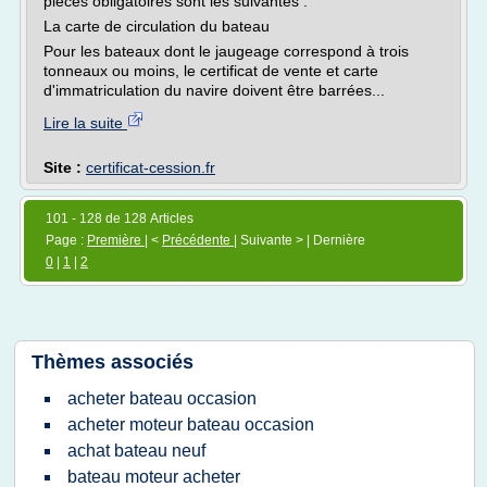
pièces obligatoires sont les suivantes :
La carte de circulation du bateau
Pour les bateaux dont le jaugeage correspond à trois
tonneaux ou moins, le certificat de vente et carte
d'immatriculation du navire doivent être barrées...
Lire la suite
Site :
certificat-cession.fr
101 - 128 de 128 Articles
Page :
Première
| <
Précédente
| Suivante > | Dernière
0
|
1
|
2
Thèmes associés
acheter bateau occasion
acheter moteur bateau occasion
achat bateau neuf
bateau moteur acheter