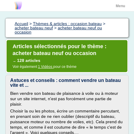
Menu
Accueil
>
Thèmes & articles : occasion bateau
>
acheter bateau neuf
>
acheter bateau neuf ou
occasion
Articles sélectionnés pour le thème :
acheter bateau neuf ou occasion
128 articles
→
Voir également
1 Vidéos
pour ce thème
Astuces et conseils : comment vendre un bateau
vite et ...
Bien vendre son bateau de plaisance à voile ou à moteur
sur un site internet, n'est pas forcément une partie de
plaisir.
Choisir la ou les photos, écrire un commentaire percutant,
en prenant soin de ne rien oublier (descriptif du bateau,
puissance moteur ou nombre de voiles, etc). Cela prend du
temps, et comme il est coutume de dire « le temps c'est de
l'argent ». Voici quelques conseils,...