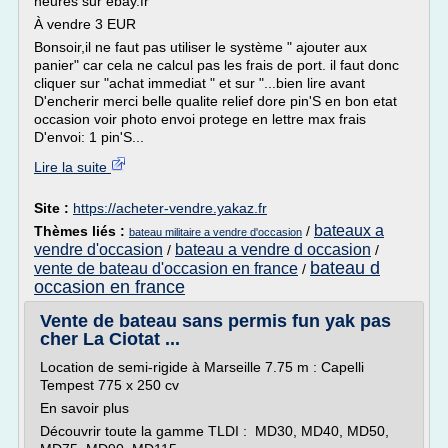
heures sur ebay.fr
À vendre 3 EUR
Bonsoir,il ne faut pas utiliser le système " ajouter aux
panier" car cela ne calcul pas les frais de port. il faut donc
cliquer sur "achat immediat " et sur "...bien lire avant
D'encherir merci belle qualite relief dore pin'S en bon etat
occasion voir photo envoi protege en lettre max frais
D'envoi: 1 pin'S...
Lire la suite
Site :
https://acheter-vendre.yakaz.fr
bateaux a
Thèmes liés :
/
bateau militaire a vendre d'occasion
vendre d'occasion
bateau a vendre d occasion
/
/
bateau d
vente de bateau d'occasion en france
/
occasion en france
Vente de bateau sans permis fun yak pas
cher La Ciotat ...
Location de semi-rigide à Marseille 7.75 m : Capelli
Tempest 775 x 250 cv
En savoir plus
Découvrir toute la gamme TLDI : MD30, MD40, MD50,