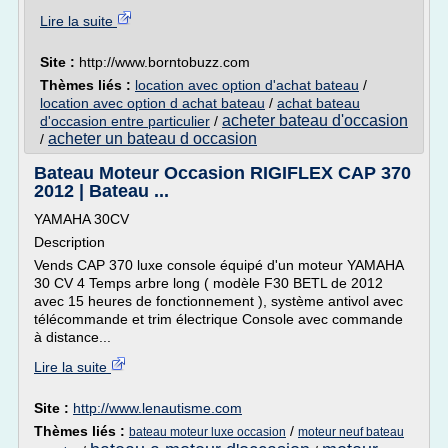
Lire la suite
Site :
http://www.borntobuzz.com
Thèmes liés :
location avec option d'achat bateau
/
location avec option d achat bateau
/
achat bateau
acheter bateau d'occasion
d'occasion entre particulier
/
acheter un bateau d occasion
/
Bateau Moteur Occasion RIGIFLEX CAP 370
2012 | Bateau ...
YAMAHA 30CV
Description
Vends CAP 370 luxe console équipé d'un moteur YAMAHA
30 CV 4 Temps arbre long ( modèle F30 BETL de 2012
avec 15 heures de fonctionnement ), système antivol avec
télécommande et trim électrique Console avec commande
à distance...
Lire la suite
Site :
http://www.lenautisme.com
Thèmes liés :
/
bateau moteur luxe occasion
moteur neuf bateau