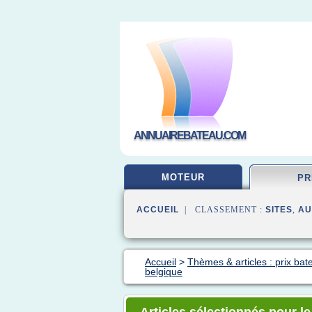
ANNUAIREBATEAU.COM
MOTEUR
PR
ACCUEIL
| CLASSEMENT :
SITES
,
AU
Accueil
>
Thèmes & articles : prix bat
belgique