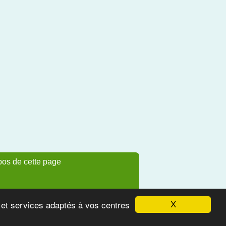
pos de cette page
s et services adaptés à vos centres
X