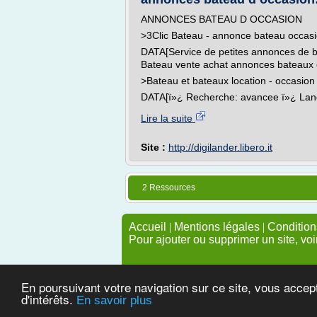
ANNONCES BATEAU D OCCASION
>3Clic Bateau - annonce bateau occ
DATA[Service de petites annonces de bat
Bateau vente achat annonces bateaux oc
>Bateau et bateaux location - occasion -
DATA[ï»¿ Recherche: avancee ï»¿ Lang
Lire la suite
Site :
http://digilander.libero.it
2 Ressources
Accueil
|
Mentions légales
|
Conditions
Pour ajouter ou supprimer un site, voi
En poursuivant votre navigation sur ce site, vous accep
d'intérêts.
En savoir plus