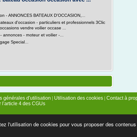
asion - ANNONCES BATEAUX D'OCCASION,...
eaux d'occasion - particuliers et professionnels 3Clic
casions vendre voilier occase ...
 annonces - moteur et voilier -...
age Special...
 générales d'utilisation
|
Utilisation des cookies
|
Contact à pro
r l'article 4 des CGUs
tez l'utilisation de cookies pour vous proposer des contenu