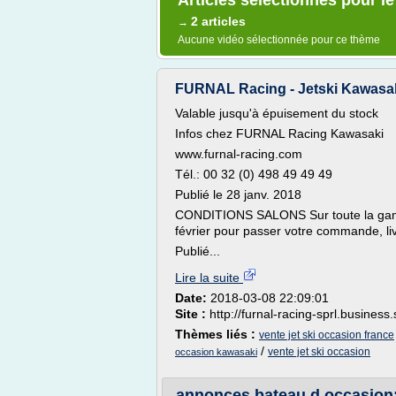
Articles sélectionnés pour le
2 articles
→
Aucune vidéo sélectionnée pour ce thème
FURNAL Racing - Jetski Kawasaki
Valable jusqu'à épuisement du stock
Infos chez FURNAL Racing Kawasaki
www.furnal-racing.com
Tél.: 00 32 (0) 498 49 49 49
Publié le 28 janv. 2018
CONDITIONS SALONS Sur toute la gamme
février pour passer votre commande, liv
Publié...
Lire la suite
Date:
2018-03-08 22:09:01
Site :
http://furnal-racing-sprl.business.
Thèmes liés :
vente jet ski occasion france
/
vente jet ski occasion
occasion kawasaki
annonces bateau d occasion: