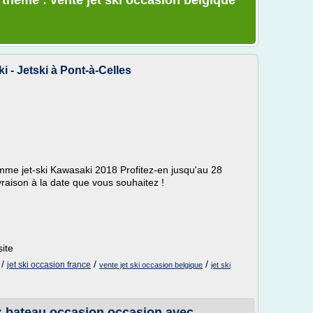
 thème : vente jet ski occasion belgique
 - Jetski à Pont-à-Celles
 jet-ski Kawasaki 2018 Profitez-en jusqu'au 28
raison à la date que vous souhaitez !
site
/
/
/
jet ski occasion france
vente jet ski occasion belgique
jet ski
 bateau occasion occasion avec ...