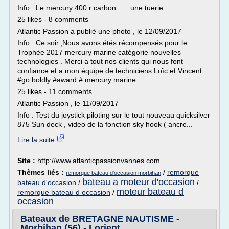
Info : Le mercury 400 r carbon ..... une tuerie. ....
25 likes - 8 comments
Atlantic Passion a publié une photo , le 12/09/2017
Info : Ce soir.,Nous avons étés récompensés pour le
Trophée 2017 mercury marine catégorie nouvelles
technologies . Merci a tout nos clients qui nous font
confiance et a mon équipe de techniciens Loïc et Vincent.
#go boldly #award # mercury marine.
25 likes - 11 comments
Atlantic Passion , le 11/09/2017
Info : Test du joystick piloting sur le tout nouveau quicksilver
875 Sun deck , video de la fonction sky hook ( ancre...
Lire la suite
Site :
http://www.atlanticpassionvannes.com
Thèmes liés :
/
remorque
remorque bateau d'occasion morbihan
bateau a moteur d'occasion
bateau d'occasion
/
/
moteur bateau d
remorque bateau d occasion
/
occasion
Bateaux de BRETAGNE NAUTISME -
Morbihan (56) - Lorient