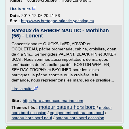
voiliers " course-croisière ". Notre zone de...
Lire la suite
Date:
2017-12-06 20:41:56
Site :
http://www.bretagne-atlantic-yachting.eu
Bateaux de ARMOR NAUTIC - Morbihan
(56) - Lorient
Concessionnaire QUICKSILVER, ARVOR et
OCQUETEAU, pêche promenade, cabine, croisière, open,
de 4 à 9m... Semi-rigides VALIANT, BLACK FIN et JOKER
BOAT. Nous sommes aussi importateurs de marques
américaines de très belle qualité : BOSTON WHALER,
SEA RAY, TROPHY et BAYLINER pour les loisirs
nautiques, la pêche sportive ou la croisière. A la
demande, nous représentons les marques de prestige...
Lire la suite
Site :
https://pro.annonces-marine.com
moteur bateau hors bord
Thèmes liés :
/
moteur
hors bord occasion
/
equipement bateau hors bord
/
bateau hors bord neuf
/
bateau hors bord occasion