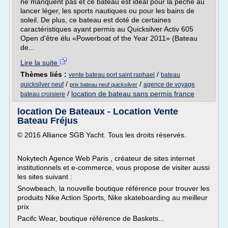
ne manquent pas et ce bateau est idéal pour la pêche au
lancer léger, les sports nautiques ou pour les bains de
soleil. De plus, ce bateau est doté de certaines
caractéristiques ayant permis au Quicksilver Activ 605
Open d'être élu «Powerboat of the Year 2011» (Bateau
de...
Lire la suite
Thèmes liés :
/
vente bateau port saint raphael
bateau
/
/
quicksilver neuf
agence de voyage
prix bateau neuf quicksilver
/
location de bateau sans permis france
bateau croisiere
location De Bateaux - Location Vente
Bateau Fréjus
© 2016 Alliance SGB Yacht. Tous les droits réservés.
Nokytech Agence Web Paris , créateur de sites internet
institutionnels et e-commerce, vous propose de visiter aussi
les sites suivant :
Snowbeach, la nouvelle boutique référence pour trouver les
produits Nike Action Sports, Nike skateboarding au meilleur
prix
Pacifc Wear, boutique référence de Baskets...